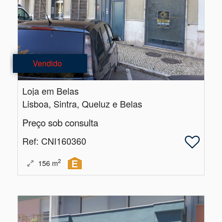
Vendido
Loja em Belas
Lisboa, Sintra, Queluz e Belas
Preço sob consulta
Ref
: CNI160360
2
156
m