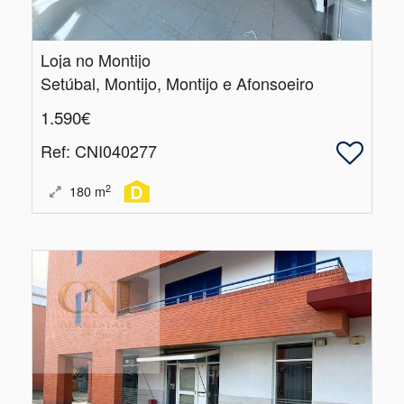
Loja no Montijo
Setúbal, Montijo, Montijo e Afonsoeiro
1.590€
Ref
: CNI040277
2
180
m