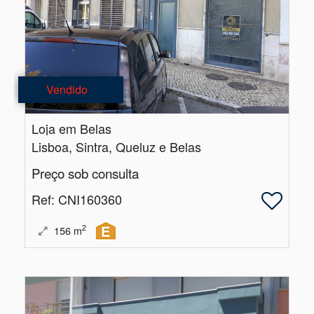
Vendido
Loja em Belas
Lisboa, Sintra, Queluz e Belas
Preço sob consulta
Ref
: CNI160360
2
156
m