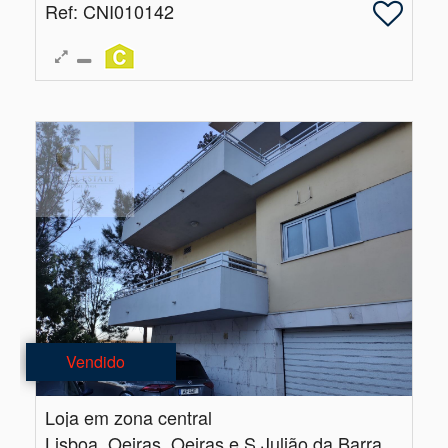
Ref
: CNI010142
Vendido
Loja em zona central
Lisboa, Oeiras, Oeiras e S.Julião da Barra, Paço de Arcos e Caxias