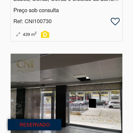
Preço sob consulta
Ref
: CNI100730
2
439
m
RESERVADO