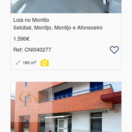
Loja no Montijo
Setúbal, Montijo, Montijo e Afonsoeiro
1.590€
Ref
: CNI040277
2
180
m