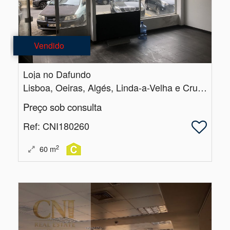
Vendido
Loja no Dafundo
Lisboa, Oeiras, Algés, Linda-a-Velha e Cruz Quebrada-Dafundo
Preço sob consulta
Ref
: CNI180260
2
60
m