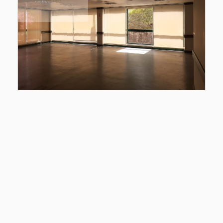
Loja Covilhã
Castelo Branco, Covilhã, Covilhã e Canhoso
Preço sob consulta
Ref
: CNI602875
2
150
m
1
2