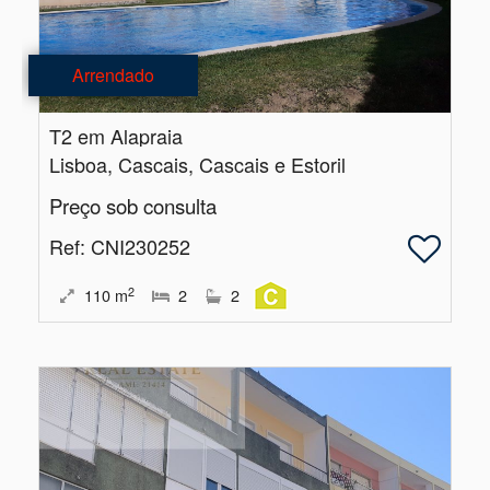
Arrendado
T2 em Alapraia
Lisboa, Cascais, Cascais e Estoril
Preço sob consulta
Ref
: CNI230252
2
110
m
2
2