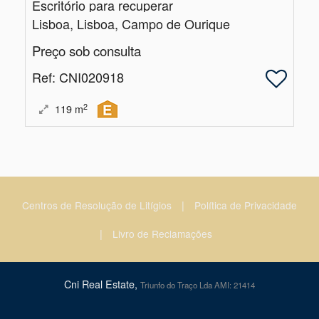
Escritório para recuperar
Lisboa, Lisboa, Campo de Ourique
Preço sob consulta
Ref
: CNI020918
2
119
m
|
Centros de Resolução de Litígios
Política de Privacidade
|
Livro de Reclamações
Cni Real Estate,
Triunfo do Traço Lda AMI: 21414