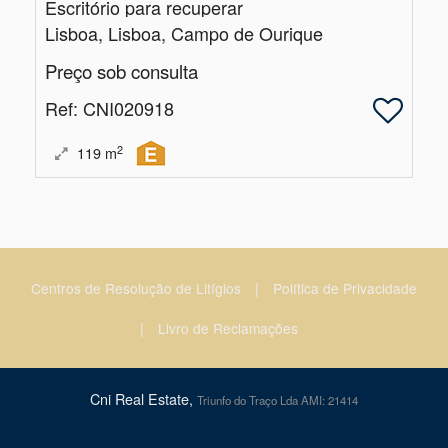
Escritório para recuperar
Lisboa, Lisboa, Campo de Ourique
Preço sob consulta
Ref
: CNI020918
2
119
m
|
Centros de Resolução de Litígios
Política de Privacidade
|
Livro de Reclamações
Cni Real Estate,
Triunfo do Traço Lda AMI: 21414