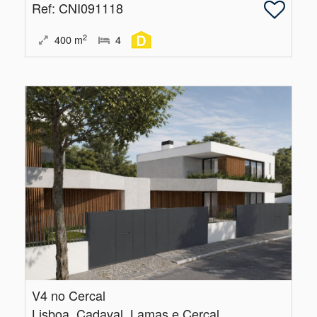
Ref
: CNI091118
2
400
m
4
V4 no Cercal
Lisboa, Cadaval, Lamas e Cercal