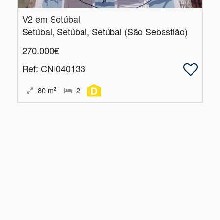
V2 em Setúbal
Setúbal, Setúbal, Setúbal (São Sebastião)
270.000€
Ref
: CNI040133
2
80
m
2