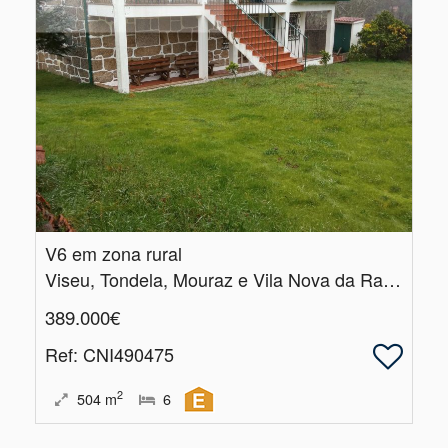
V6 em zona rural
Viseu, Tondela, Mouraz e Vila Nova da Rainha
389.000€
Ref
: CNI490475
2
504
m
6