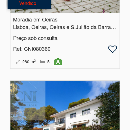
Vendido
Moradia em Oeiras
Lisboa, Oeiras, Oeiras e S.Julião da Barra, Paço de Arcos e Caxias
Preço sob consulta
Ref
: CNI080360
2
280
m
5