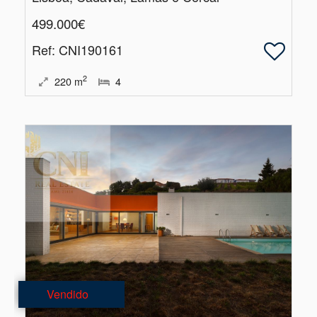
499.000€
Ref
: CNI190161
2
220
m
4
Vendido