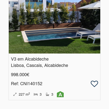
V3 em Alcabideche
Lisboa, Cascais, Alcabideche
998.000€
Ref
: CNI140152
2
227
m
3
3