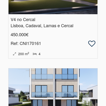
V4 no Cercal
Lisboa, Cadaval, Lamas e Cercal
450.000€
Ref
: CNI170161
2
200
m
4