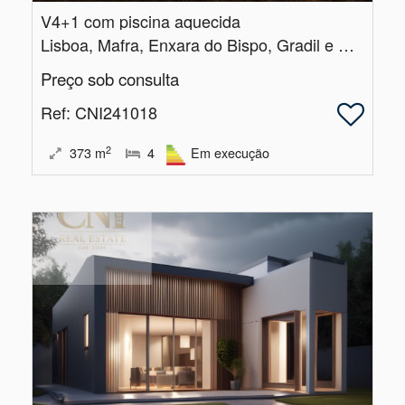
V4+1 com piscina aquecida
Lisboa, Mafra, Enxara do Bispo, Gradil e Vila Franca do Rosário
Preço sob consulta
Ref
: CNI241018
2
373
m
4
Em execução