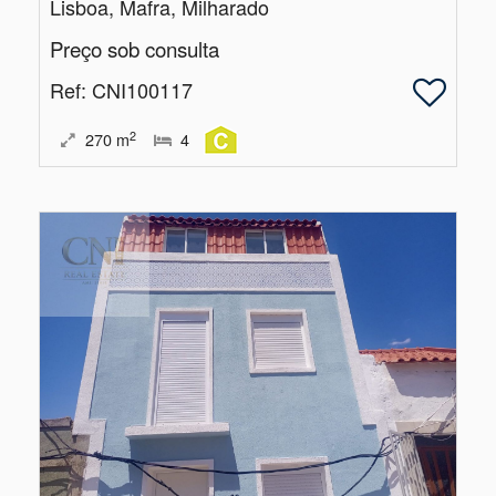
Lisboa, Mafra, Milharado
Preço sob consulta
Ref
: CNI100117
2
270
m
4