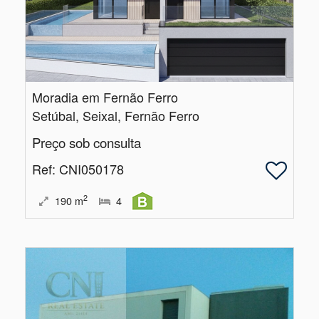
Moradia em Fernão Ferro
Setúbal, Seixal, Fernão Ferro
Preço sob consulta
Ref
: CNI050178
2
190
m
4