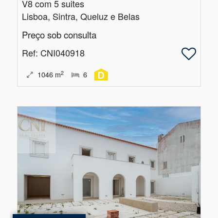
V8 com 5 suites
Lisboa, Sintra, Queluz e Belas
Preço sob consulta
Ref
: CNI040918
2
1046
m
6