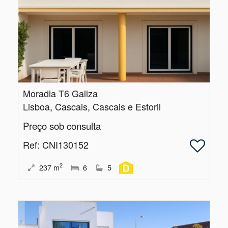
Moradia T6 Galiza
Lisboa, Cascais, Cascais e Estoril
Preço sob consulta
Ref
: CNI130152
2
237
m
6
5