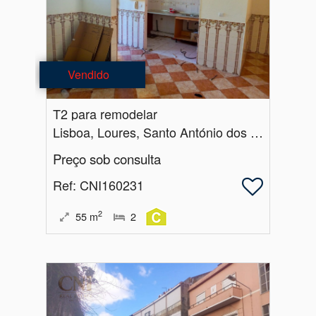
Vendido
T2 para remodelar
Lisboa, Loures, Santo António dos Cavaleiros e Frielas
Preço sob consulta
Ref
: CNI160231
2
55
m
2