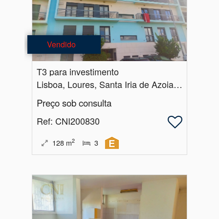
Vendido
T3 para investimento
Lisboa, Loures, Santa Iria de Azoia, São João da Talha e Bobadela
Preço sob consulta
Ref
: CNI200830
2
128
m
3