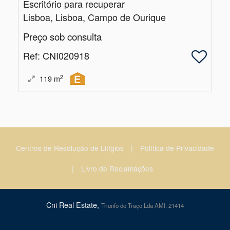
Escritório para recuperar
Lisboa, Lisboa, Campo de Ourique
Preço sob consulta
Ref
: CNI020918
2
119
m
|
Centros de Resolução de Litígios
Política de Privacidade
|
Livro de Reclamações
Cni Real Estate,
Triunfo do Traço Lda AMI: 21414